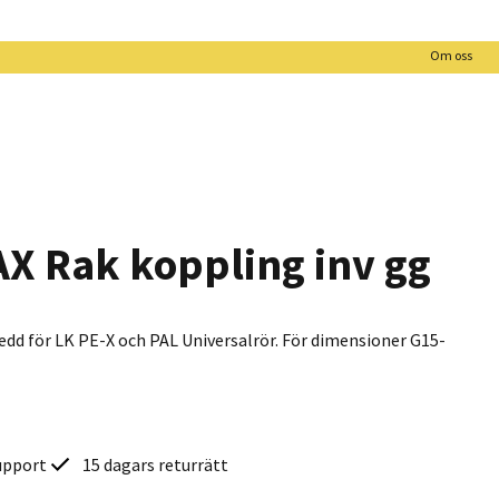
Om oss
AX Rak koppling inv gg
edd för LK PE-X och PAL Universalrör. För dimensioner G15-
upport
15 dagars returrätt