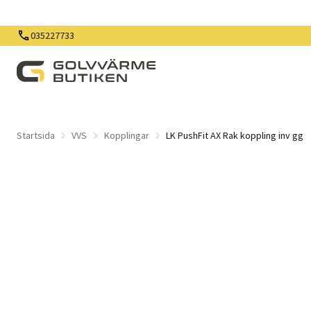
035227733
Startsida
VVS
Kopplingar
LK PushFit AX Rak koppling inv gg