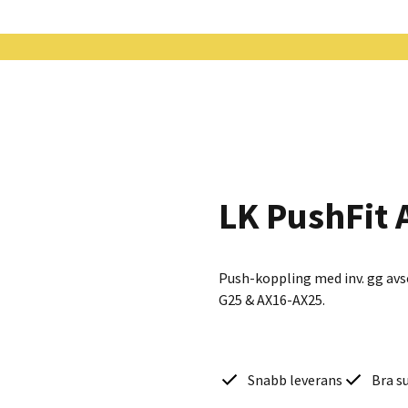
LK PushFit 
Push-koppling med inv. gg avs
G25 & AX16-AX25.
Snabb leverans
Bra s