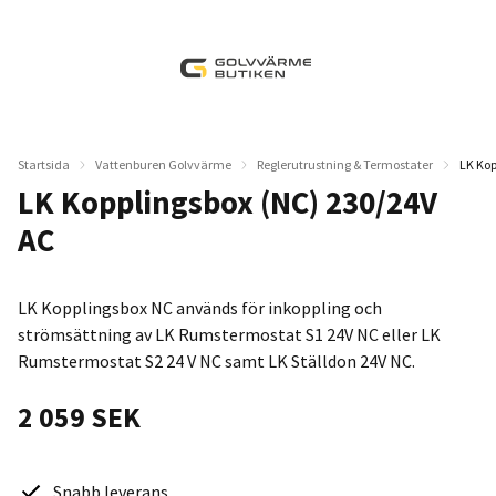
Startsida
Vattenburen Golvvärme
Reglerutrustning & Termostater
LK Kop
LK Kopplingsbox (NC) 230/24V
AC
LK Kopplingsbox NC används för inkoppling och
strömsättning av LK Rumstermostat S1 24V NC eller LK
Rumstermostat S2 24 V NC samt LK Ställdon 24V NC.
2 059 SEK
Snabb leverans