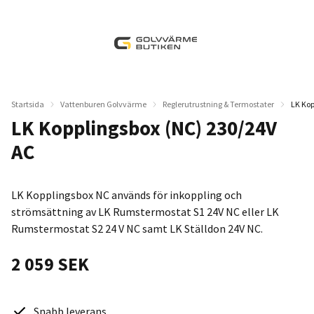
Startsida
Vattenburen Golvvärme
Reglerutrustning & Termostater
LK Kop
LK Kopplingsbox (NC) 230/24V
AC
LK Kopplingsbox NC används för inkoppling och
strömsättning av LK Rumstermostat S1 24V NC eller LK
Rumstermostat S2 24 V NC samt LK Ställdon 24V NC.
2 059 SEK
Snabb leverans