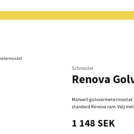
metermostat
Schneider
Renova Gol
Manuell golvvärmetermostat m
standard Renova ram. Välj mell
1 148 SEK