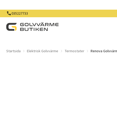
035227733
Startsida
Elektrisk Golvvärme
Termostater
Renova Golvvär