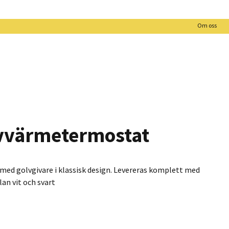
Om oss
vvärmetermostat
ed golvgivare i klassisk design. Levereras komplett med
an vit och svart