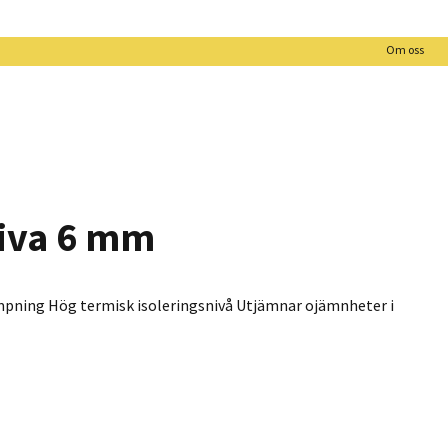
Om oss
kiva 6 mm
ämpning Hög termisk isoleringsnivå Utjämnar ojämnheter i