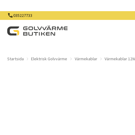
035227733
Startsida
Elektrisk Golvvärme
Värmekablar
Värmekablar 12