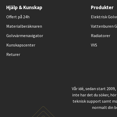
Hjälp & Kunskap
Produkter
Offert på 24h
Elektrisk Gol
Materialberäknaren
Vattenburen 
Golvvärmenavigator
Radiatorer
Kunskapscenter
VVS
Returer
Vår idé, sedan start 2009
inte har det du söker, hör
teknisk support samt ma
normalt din b