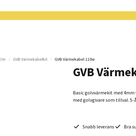
W/m
GVB Värmekabelkit
GVB Värmekabel 110w
GVB Värmek
Basic golvvärmekit med 4mm vä
med golvgivare som tillval. 5-å
Snabb leverans
Bra s