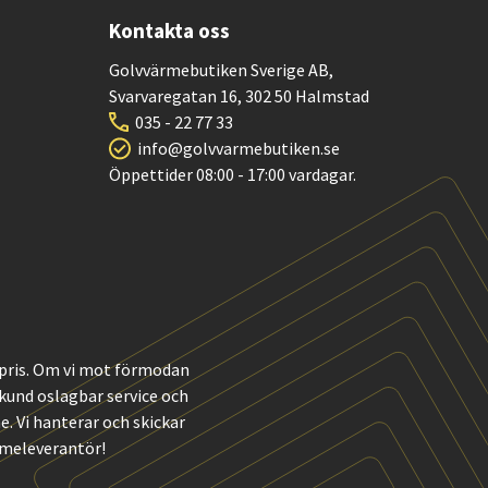
Kontakta oss
Golvvärmebutiken Sverige AB,
Svarvaregatan 16, 302 50 Halmstad
035 - 22 77 33
info@golvvarmebutiken.se
Öppettider 08:00 - 17:00 vardagar.
t pris. Om vi mot förmodan
m kund oslagbar service och
 Vi hanterar och skickar
rmeleverantör!