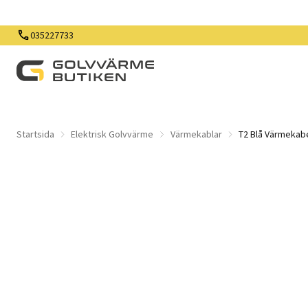
035227733
Startsida
Elektrisk Golvvärme
Värmekablar
T2 Blå Värmekab