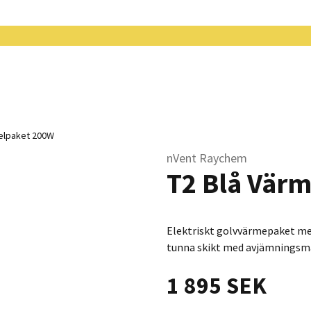
elpaket 200W
nVent Raychem
T2 Blå Vär
Elektriskt golvvärmepaket med
tunna skikt med avjämningsmas
1 895 SEK