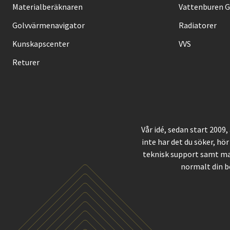
Materialberäknaren
Vattenburen 
Golvvärmenavigator
Radiatorer
Kunskapscenter
VVS
Returer
Vår idé, sedan start 2009
inte har det du söker, hör
teknisk support samt ma
normalt din b