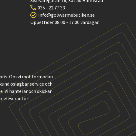
Svarvaregatan 16, 302 50 Halmstad
035 - 22 77 33
info@golvvarmebutiken.se
Öppettider 08:00 - 17:00 vardagar.
t pris. Om vi mot förmodan
m kund oslagbar service och
 Vi hanterar och skickar
rmeleverantör!