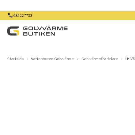
035227733
Startsida
Vattenburen Golvvärme
Golvvärmefördelare
LK V