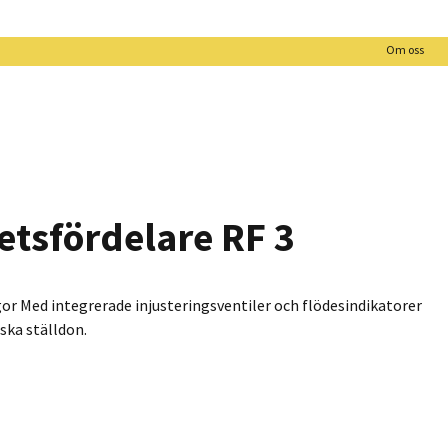
Om oss
tsfördelare RF 3
or Med integrerade injusteringsventiler och flödesindikatorer
ska ställdon.