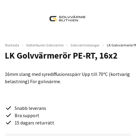
Startsida
Vattenburen Golvvärme
Golvvärmeslangar
LK Golvvärmerör PE
LK Golvvärmerör PE-RT, 16x2
16mm slang med syrediffusionsspärr Upp till 70ºC (kortvarig
belastning) För golvvärme.
Snabb leverans
Bra support
15 dagars returrätt