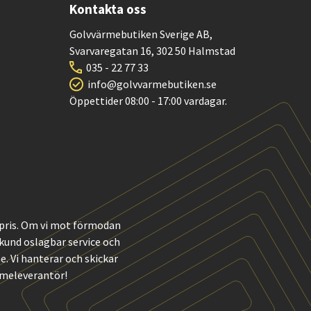
Kontakta oss
Golvvärmebutiken Sverige AB,
Svarvaregatan 16, 302 50 Halmstad
035 - 22 77 33
info@golvvarmebutiken.se
Öppettider 08:00 - 17:00 vardagar.
t pris. Om vi mot förmodan
m kund oslagbar service och
 Vi hanterar och skickar
rmeleverantör!