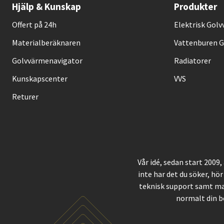
Hjälp & Kunskap
Produkter
Offert på 24h
Elektrisk Gol
Materialberäknaren
Vattenburen 
Golvvärmenavigator
Radiatorer
Kunskapscenter
VVS
Returer
Vår idé, sedan start 2009
inte har det du söker, hör
teknisk support samt ma
normalt din b