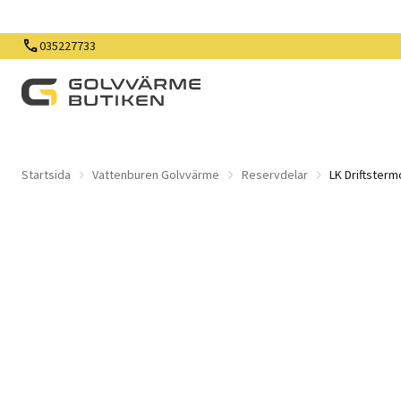
035227733
Startsida
Vattenburen Golvvärme
Reservdelar
LK Driftsterm