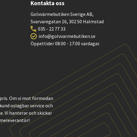
Kontakta oss
Golvvärmebutiken Sverige AB,
Svarvaregatan 16, 302 50 Halmstad
035 - 22 77 33
info@golvvarmebutiken.se
Öppettider 08:00 - 17:00 vardagar.
t pris. Om vi mot förmodan
m kund oslagbar service och
 Vi hanterar och skickar
rmeleverantör!