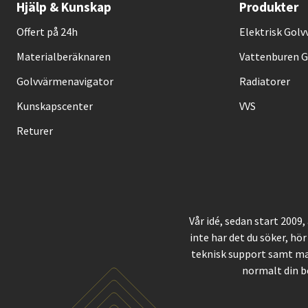
Hjälp & Kunskap
Produkter
Offert på 24h
Elektrisk Gol
Materialberäknaren
Vattenburen 
Golvvärmenavigator
Radiatorer
Kunskapscenter
VVS
Returer
Vår idé, sedan start 2009
inte har det du söker, hör
teknisk support samt ma
normalt din b