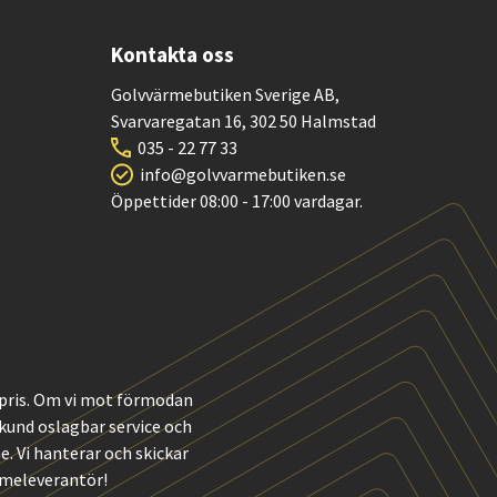
Kontakta oss
Golvvärmebutiken Sverige AB,
Svarvaregatan 16, 302 50 Halmstad
035 - 22 77 33
info@golvvarmebutiken.se
Öppettider 08:00 - 17:00 vardagar.
t pris. Om vi mot förmodan
m kund oslagbar service och
 Vi hanterar och skickar
rmeleverantör!