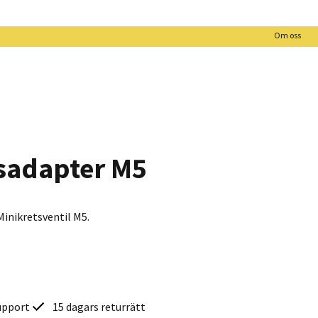
Om oss
sadapter M5
Minikretsventil M5.
upport
15 dagars returrätt