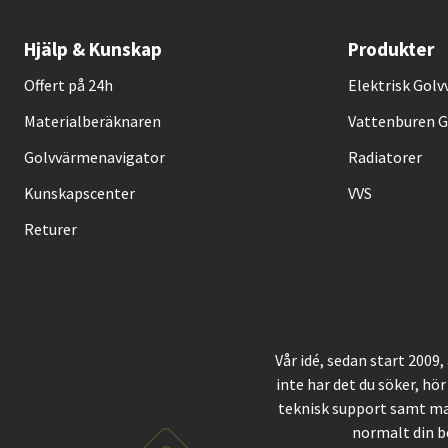
Hjälp & Kunskap
Produkter
Offert på 24h
Elektrisk Gol
Materialberäknaren
Vattenburen 
Golvvärmenavigator
Radiatorer
Kunskapscenter
VVS
Returer
Vår idé, sedan start 2009
inte har det du söker, hör
teknisk support samt ma
normalt din b