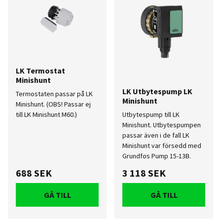
LK Termostat
Minishunt
LK Utbytespump LK
Termostaten passar på LK
Minishunt
Minishunt. (OBS! Passar ej
till LK Minishunt M60.)
Utbytespump till LK
Minishunt. Utbytespumpen
passar även i de fall LK
Minishunt var försedd med
Grundfos Pump 15-13B.
688 SEK
3 118 SEK
GÅ TILL
GÅ TILL