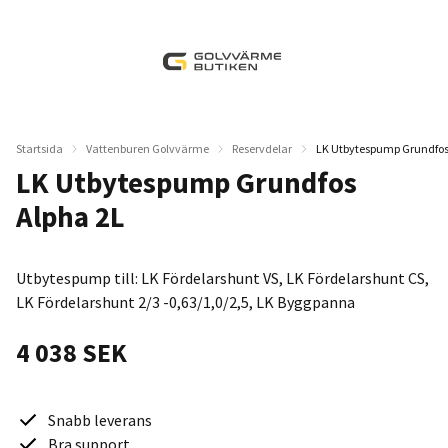
Startsida
Vattenburen Golvvärme
Reservdelar
LK Utbytespump Grundfos
LK Utbytespump Grundfos
Alpha 2L
Utbytespump till: LK Fördelarshunt VS, LK Fördelarshunt CS,
LK Fördelarshunt 2/3 -0,63/1,0/2,5, LK Byggpanna
4 038 SEK
Snabb leverans
Bra support