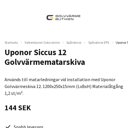
Startsida
Vattenburen Golvvärme
Spårskivor
Spårskivor EPS
Uponor 
Uponor Siccus 12
Golvvärmematarskiva
Används till matarledningar vid installation med Uponor
Golvvärmeskiva 12. 1200x250x15mm (LxBxH) Materialåtgång
1,2 st/m².
144 SEK
Snabb leverans