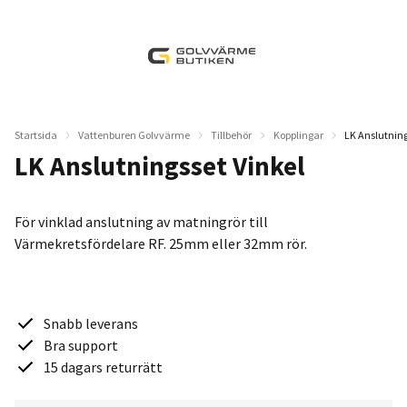
Startsida
Vattenburen Golvvärme
Tillbehör
Kopplingar
LK Anslutning
LK Anslutningsset Vinkel
För vinklad anslutning av matningrör till
Värmekretsfördelare RF. 25mm eller 32mm rör.
Snabb leverans
Bra support
15 dagars returrätt