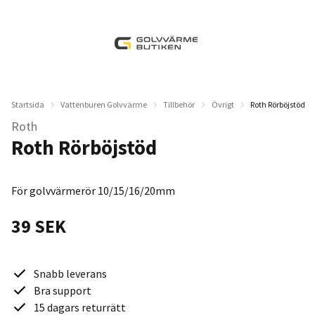
Startsida
Vattenburen Golvvärme
Tillbehör
Övrigt
Roth Rörböjstöd
Roth
Roth Rörböjstöd
För golvvärmerör 10/15/16/20mm
39 SEK
Snabb leverans
Bra support
15 dagars returrätt