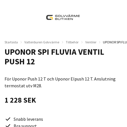
Startsida
Vattenburen Golvvärme
Tillbehör
Ventiler
UPONOR SPI FLU
UPONOR SPI FLUVIA VENTIL
PUSH 12
För Uponor Push 12 T och Uponor Elpush 12 T. Anslutning
termostat utv M28.
1 228 SEK
Snabb leverans
Bra support