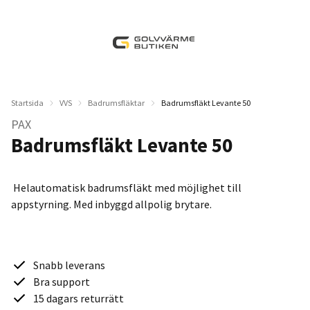
Startsida
VVS
Badrumsfläktar
Badrumsfläkt Levante 50
PAX
Badrumsfläkt Levante 50
Helautomatisk badrumsfläkt med möjlighet till
appstyrning. Med inbyggd allpolig brytare.
Snabb leverans
Bra support
15 dagars returrätt