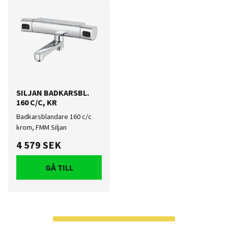
SILJAN BADKARSBL.
160 C/C, KR
Badkarsblandare 160 c/c
krom, FMM Siljan
4 579 SEK
GÅ TILL