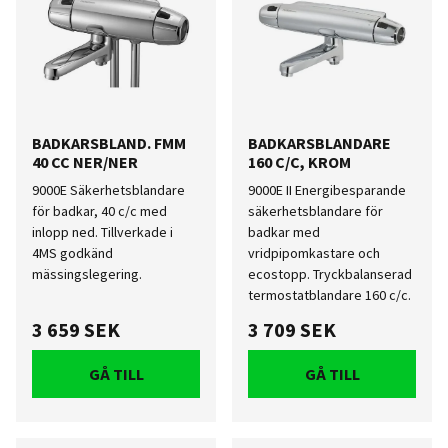
BADKARSBLAND. FMM
BADKARSBLANDARE
40 CC NER/NER
160 C/C, KROM
9000E Säkerhetsblandare
9000E II Energibesparande
för badkar, 40 c/c med
säkerhetsblandare för
inlopp ned. Tillverkade i
badkar med
4MS godkänd
vridpipomkastare och
mässingslegering.
ecostopp. Tryckbalanserad
termostatblandare 160 c/c.
3 659 SEK
3 709 SEK
GÅ TILL
GÅ TILL