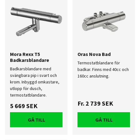
Mora Rexx T5
Oras Nova Bad
Badkarsblandare
Termostatblandare för
Badkarsblandare med
badkar. Finns med 40cc och
svängbara pip i svart och
160cc anslutning.
krom. Inbyggd omkastare,
utlopp för dusch,
termostatblandare.
Fr.
2 739 SEK
5 669 SEK
GÅ TILL
GÅ TILL