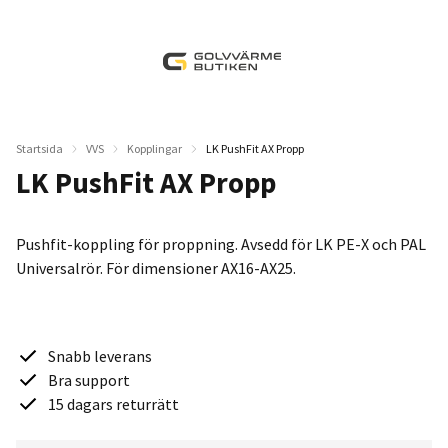
Startsida
VVS
Kopplingar
LK PushFit AX Propp
LK PushFit AX Propp
Pushfit-koppling för proppning. Avsedd för LK PE-X och PAL
Universalrör. För dimensioner AX16-AX25.
Snabb leverans
Bra support
15 dagars returrätt