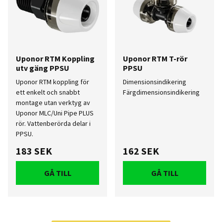
Uponor RTM Koppling
Uponor RTM T-rör
utv gäng PPSU
PPSU
Uponor RTM koppling för
Dimensionsindikering
ett enkelt och snabbt
Färgdimensionsindikering
montage utan verktyg av
Uponor MLC/Uni Pipe PLUS
rör. Vattenberörda delar i
PPSU.
183 SEK
162 SEK
GÅ TILL
GÅ TILL