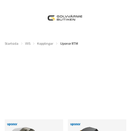
Startsida
VVS
Kopplingar
Uponor RTM