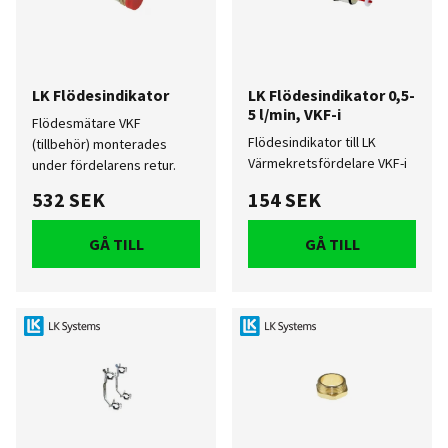
LK Flödesindikator
LK Flödesindikator 0,5-
5 l/min, VKF-i
Flödesmätare VKF
Flödesindikator till LK
(tillbehör) monterades
Värmekretsfördelare VKF-i
under fördelarens retur.
532 SEK
154 SEK
GÅ TILL
GÅ TILL