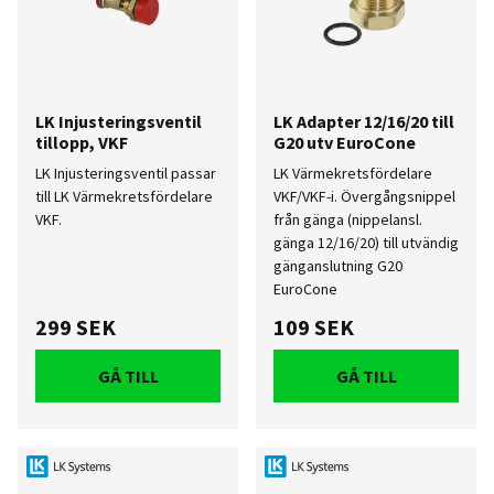
LK Injusteringsventil
LK Adapter 12/16/20 till
tillopp, VKF
G20 utv EuroCone
LK Injusteringsventil passar
LK Värmekretsfördelare
till LK Värmekretsfördelare
VKF/VKF-i. Övergångsnippel
VKF.
från gänga (nippelansl.
gänga 12/16/20) till utvändig
gänganslutning G20
EuroCone
299 SEK
109 SEK
GÅ TILL
GÅ TILL