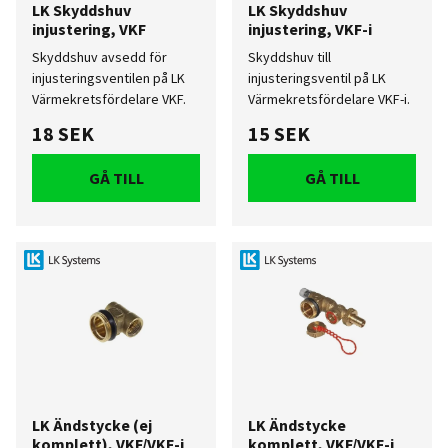
LK Skyddshuv
LK Skyddshuv
injustering, VKF
injustering, VKF-i
Skyddshuv avsedd för
Skyddshuv till
injusteringsventilen på LK
injusteringsventil på LK
Värmekretsfördelare VKF.
Värmekretsfördelare VKF-i.
18 SEK
15 SEK
GÅ TILL
GÅ TILL
LK Ändstycke (ej
LK Ändstycke
komplett), VKF/VKF-i
komplett, VKF/VKF-i