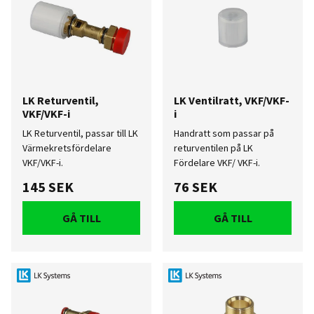
LK Returventil,
LK Ventilratt, VKF/VKF-
VKF/VKF-i
i
LK Returventil, passar till LK
Handratt som passar på
Värmekretsfördelare
returventilen på LK
VKF/VKF-i.
Fördelare VKF/ VKF-i.
145 SEK
76 SEK
GÅ TILL
GÅ TILL