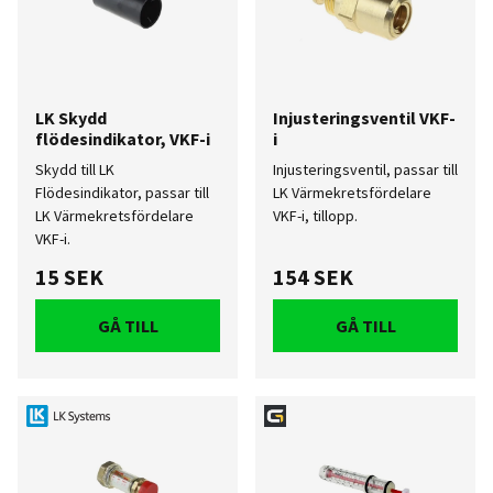
LK Skydd
Injusteringsventil VKF-
flödesindikator, VKF-i
i
Skydd till LK
Injusteringsventil, passar till
Flödesindikator, passar till
LK Värmekretsfördelare
LK Värmekretsfördelare
VKF-i, tillopp.
VKF-i.
15 SEK
154 SEK
GÅ TILL
GÅ TILL