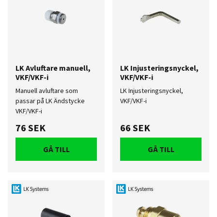
LK Avluftare manuell,
LK Injusteringsnyckel,
VKF/VKF-i
VKF/VKF-i
Manuell avluftare som
LK Injusteringsnyckel,
passar på LK Ändstycke
VKF/VKF-i
VKF/VKF-i
76 SEK
66 SEK
GÅ TILL
GÅ TILL