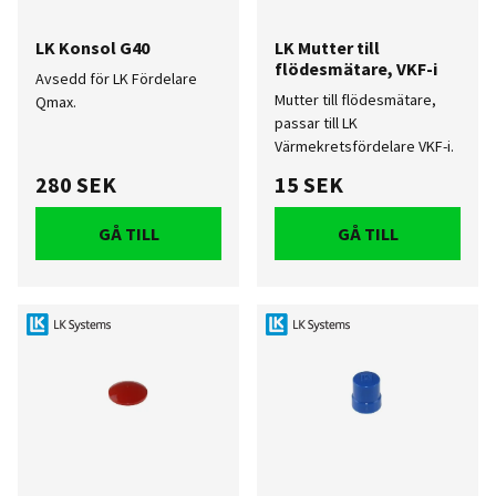
LK Konsol G40
LK Mutter till
flödesmätare, VKF-i
Avsedd för LK Fördelare
Mutter till flödesmätare,
Qmax.
passar till LK
Värmekretsfördelare VKF-i.
280 SEK
15 SEK
GÅ TILL
GÅ TILL