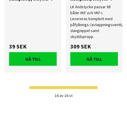
LK Ändstycke passar till
både VKF och VKF-i.
Levereras komplett med
påfyllnings-/avtappningsventil,
slangnippel samt
skyddspropp.
39 SEK
309 SEK
GÅ TILL
GÅ TILL
16 av 16 st