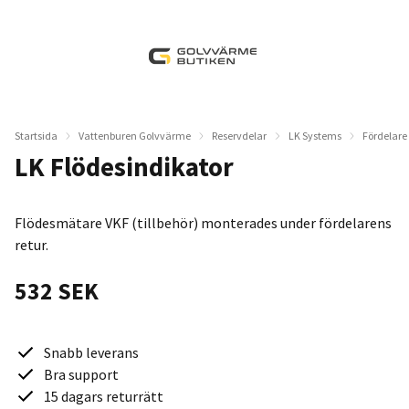
Startsida
Vattenburen Golvvärme
Reservdelar
LK Systems
Fördelare
LK Flödesindikator
Flödesmätare VKF (tillbehör) monterades under fördelarens
retur.
532 SEK
Snabb leverans
Bra support
15 dagars returrätt