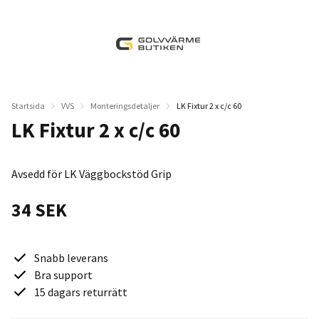
Startsida
VVS
Monteringsdetaljer
LK Fixtur 2 x c/c 60
LK Fixtur 2 x c/c 60
Avsedd för LK Väggbockstöd Grip
34 SEK
Snabb leverans
Bra support
15 dagars returrätt