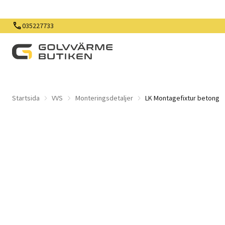
035227733
Startsida
VVS
Monteringsdetaljer
LK Montagefixtur betong