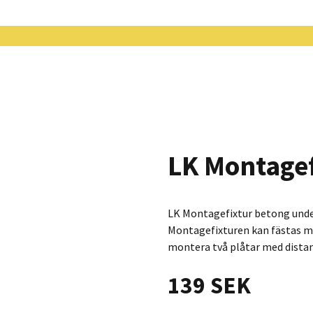
LK Montagef
LK Montagefixtur betong unde
Montagefixturen kan fästas mo
montera två plåtar med dista
139 SEK