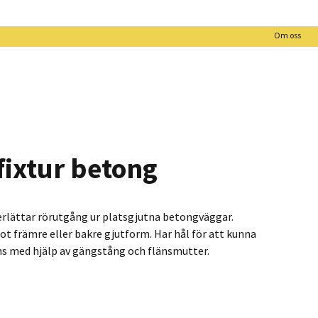
Om oss
ixtur betong
rlättar rörutgång ur platsgjutna betongväggar.
t främre eller bakre gjutform. Har hål för att kunna
ns med hjälp av gängstång och flänsmutter.