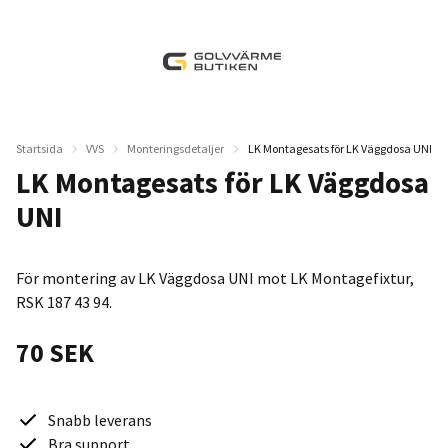
Startsida
VVS
Monteringsdetaljer
LK Montagesats för LK Väggdosa UNI
LK Montagesats för LK Väggdosa
UNI
För montering av LK Väggdosa UNI mot LK Montagefixtur,
RSK 187 43 94.
70 SEK
Snabb leverans
Bra support