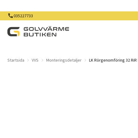
035227733
Startsida
VVS
Monteringsdetaljer
LK Rörgenomföring 32 RiR