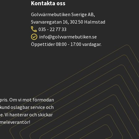
Kontakta oss
Golvvärmebutiken Sverige AB,
Svarvaregatan 16, 302 50 Halmstad
035 - 22 77 33
info@golvvarmebutiken.se
Öppettider 08:00 - 17:00 vardagar.
t pris. Om vi mot förmodan
m kund oslagbar service och
 Vi hanterar och skickar
rmeleverantör!