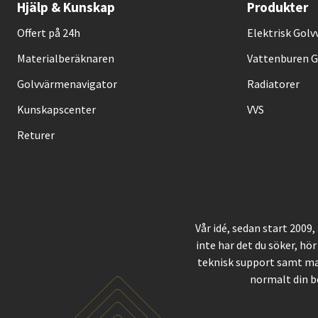
Hjälp & Kunskap
Produkter
Offert på 24h
Elektrisk Gol
Materialberäknaren
Vattenburen 
Golvvärmenavigator
Radiatorer
Kunskapscenter
VVS
Returer
Vår idé, sedan start 2009
inte har det du söker, hör
teknisk support samt ma
normalt din b