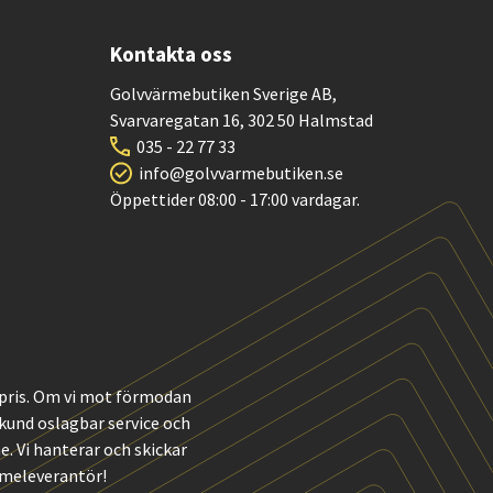
Kontakta oss
Golvvärmebutiken Sverige AB,
Svarvaregatan 16, 302 50 Halmstad
035 - 22 77 33
info@golvvarmebutiken.se
Öppettider 08:00 - 17:00 vardagar.
t pris. Om vi mot förmodan
m kund oslagbar service och
 Vi hanterar och skickar
rmeleverantör!