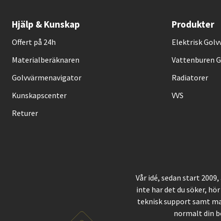
Hjälp & Kunskap
Produkter
Offert på 24h
Elektrisk Gol
Materialberäknaren
Vattenburen 
Golvvärmenavigator
Radiatorer
Kunskapscenter
VVS
Returer
Vår idé, sedan start 2009
inte har det du söker, hör
teknisk support samt ma
normalt din b