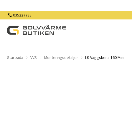
035227733
Startsida
VVS
Monteringsdetaljer
LK Väggskena 160 Mini