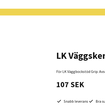
LK Väggsken
För LK Väggbockstöd Grip. Avs
107 SEK
Snabb leverans
Bra s