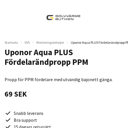
Startsida
VVS
Monteringsdetaljer
Uponor Aqua PLUS Fördelarändpropp 
Uponor Aqua PLUS
Fördelarändpropp PPM
Propp för PPM fördelare med utvändig bajonett gänga.
69 SEK
Snabb leverans
Bra support
15 dagars returrätt